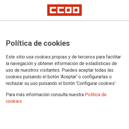
Política de cookies
Este sitio usa cookies propias y de terceros para facilitar
la navegación y obtener información de estadísticas de
uso de nuestros visitantes. Puedes aceptar todas las
12/01/2026
TALLER PRESENCIAL -
cookies pulsando el botón 'Aceptar' o configurarlas o
rechazar su uso pulsando el botón 'Configurar cookies'
Identificación y prevención
de la Violencia Sexual
Para más información consulta nuestra
Política de
(impartido por CAIVIS
cookies
miércoles 21 de enero, de 17:30 a 19:30