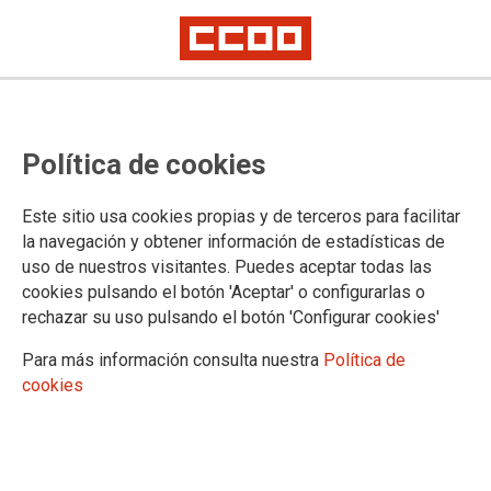
Política de cookies
Este sitio usa cookies propias y de terceros para facilitar
la navegación y obtener información de estadísticas de
uso de nuestros visitantes. Puedes aceptar todas las
Se convoca la provisión, por el
cookies pulsando el botón 'Aceptar' o configurarlas o
turno de acceso a otra categoría
rechazar su uso pulsando el botón 'Configurar cookies'
profesional, de los puestos de
Para más información consulta nuestra
Política de
cookies
trabajo de carácter permanente
de personal laboral.
El plazo de presentación de solicitudes es desde el 2 de febrero hasta el