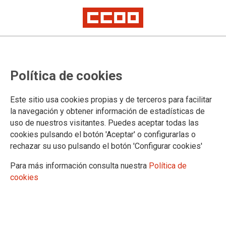
Política de cookies
Este sitio usa cookies propias y de terceros para facilitar
la navegación y obtener información de estadísticas de
uso de nuestros visitantes. Puedes aceptar todas las
CONCURSO DE TRASLADOS
cookies pulsando el botón 'Aceptar' o configurarlas o
AUTONÓMICO
rechazar su uso pulsando el botón 'Configurar cookies'
Para más información consulta nuestra
Política de
ADJUDICACION DEFINITIVA MAESTROS/AS Y EEMM ,
cookies
SECUNDARIA Y RREE E INSPECCIÓN EDUCATIVA(15/04/2026)
07/11/2025.