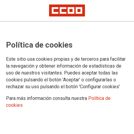
Política de cookies
Este sitio usa cookies propias y de terceros para facilitar
la navegación y obtener información de estadísticas de
uso de nuestros visitantes. Puedes aceptar todas las
LOMLOE: Ley, enseñanzas
cookies pulsando el botón 'Aceptar' o configurarlas o
mínimas, ordenación y currículos
rechazar su uso pulsando el botón 'Configurar cookies'
Para más información consulta nuestra
Política de
Novedad 04/08/22 Orden currículo y características de la evaluación de
cookies
la Educación Secundaria y Bachillerato
Novedad 18/07/22 Orden currículo y características de la evaluación de
la Educación Primaria
06/04/2024.