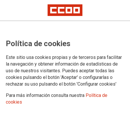
Política de cookies
Este sitio usa cookies propias y de terceros para facilitar
la navegación y obtener información de estadísticas de
uso de nuestros visitantes. Puedes aceptar todas las
Oposiciones Maestros/as 2026
cookies pulsando el botón 'Aceptar' o configurarlas o
rechazar su uso pulsando el botón 'Configurar cookies'
Se han comenzado a publicar notas de la 1ª prueba en PADDOC
ACTO DE CONSTITUCIÓN DE LOS TRIBUNALES (04/05/2026)
Para más información consulta nuestra
Política de
cookies
05/05/2026.