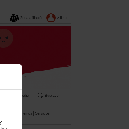
Zona afiliación
Afiliate
Multimedia
Buscador
a
aboral
Documentos
Servicios
 y
edes