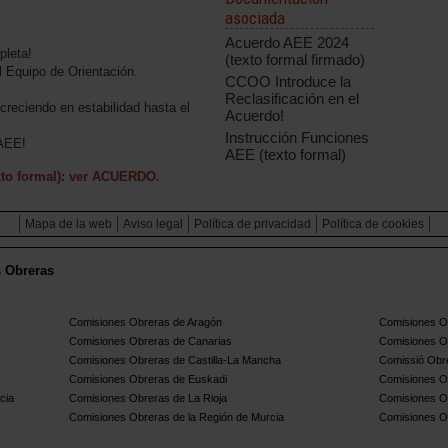
asociada
Acuerdo AEE 2024
pleta!
(texto formal firmado)
el Equipo de Orientación.
CCOO Introduce la
Reclasificación en el
reciendo en estabilidad hasta el
Acuerdo!
Instrucción Funciones
 AEE!
AEE (texto formal)
o formal):
ver ACUERDO.
Mapa de la web
Aviso legal
Política de privacidad
Política de cookies
s Obreras
Comisiones Obreras de Aragón
Comisiones Ob
Comisiones Obreras de Canarias
Comisiones O
Comisiones Obreras de Castilla-La Mancha
Comissió Obre
Comisiones Obreras de Euskadi
Comisiones O
cia
Comisiones Obreras de La Rioja
Comisiones O
Comisiones Obreras de la Región de Murcia
Comisiones O