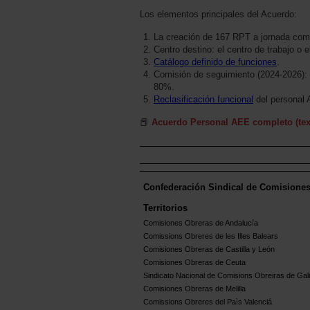
Los elementos principales del Acuerdo:
La creación de 167 RPT a jornada com
Centro destino: el centro de trabajo o 
Catálogo definido de funciones
.
Comisión de seguimiento (2024-2026): c
80%.
Reclasificación funcional
del personal
📕
Acuerdo Personal AEE completo (text
Confederación Sindical de Comisione
Territorios
Comisiones Obreras de Andalucía
Comissions Obreres de les Illes Balears
Comisiones Obreras de Castilla y León
Comisiones Obreras de Ceuta
Sindicato Nacional de Comisions Obreiras de Gali
Comisiones Obreras de Melilla
Comissions Obreres del Paìs Valenciá