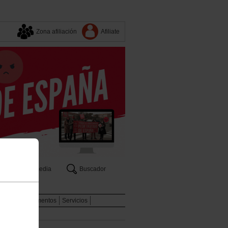
Zona afiliación
Afiliate
Multimedia
Buscador
a
aboral
Documentos
Servicios