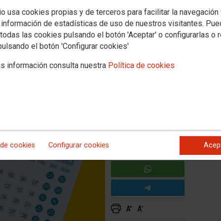
io usa cookies propias y de terceros para facilitar la navegación
ma legislatura debe ser la
 información de estadísticas de uso de nuestros visitantes. Pu
todas las cookies pulsando el botón 'Aceptar' o configurarlas o 
pulsando el botón 'Configurar cookies'
s información consulta nuestra
Política de cookies
tanto universitario como de la enseñanza obligatoria y
ra el futuro Gobierno de España.
 de cookies
Configurar cookies
Acep