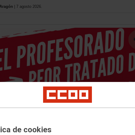
 Aragón
| 7 agosto 2026.
Tu sindicato
Aquí estamos
Documentación
Transparenci
aboral
Universidad
Política Educativa
Formación
Mujer e Igualdad
Salud L
tica de cookies