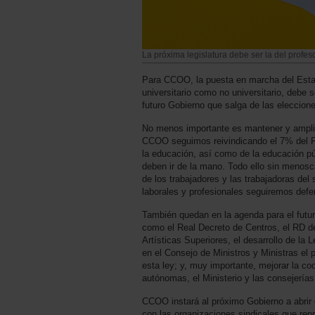
La próxima legislatura debe ser la del profe
Para CCOO, la puesta en marcha del Estat
universitario como no universitario, debe s
futuro Gobierno que salga de las eleccione
No menos importante es mantener y amplia
CCOO seguimos reivindicando el 7% del PI
la educación, así como de la educación púb
deben ir de la mano. Todo ello sin menosc
de los trabajadores y las trabajadoras del
laborales y profesionales seguiremos defe
También quedan en la agenda para el futu
como el Real Decreto de Centros, el RD 
Artísticas Superiores, el desarrollo de la
en el Consejo de Ministros y Ministras el 
esta ley; y, muy importante, mejorar la c
autónomas, el Ministerio y las consejería
CCOO instará al próximo Gobierno a abrir
con las organizaciones sindicales que repr