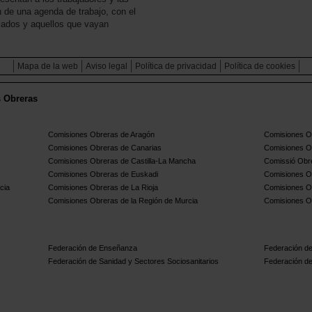
n de una agenda de trabajo, con el
icados y aquellos que vayan
Mapa de la web
Aviso legal
Política de privacidad
Política de cookies
s Obreras
Comisiones Obreras de Aragón
Comisiones Ob
Comisiones Obreras de Canarias
Comisiones O
Comisiones Obreras de Castilla-La Mancha
Comissió Obre
Comisiones Obreras de Euskadi
Comisiones O
cia
Comisiones Obreras de La Rioja
Comisiones O
Comisiones Obreras de la Región de Murcia
Comisiones O
Federación de Enseñanza
Federación de
Federación de Sanidad y Sectores Sociosanitarios
Federación de