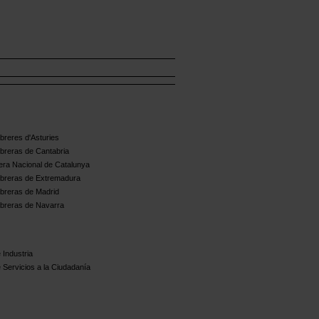
reres d'Asturies
breras de Cantabria
ra Nacional de Catalunya
breras de Extremadura
breras de Madrid
breras de Navarra
 Industria
 Servicios a la Ciudadanía