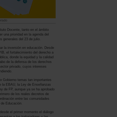
sorado
uto Docente, tanto en el ámbito
er una prioridad en la agenda del
s generales del 23 de julio.
r la inversión en educación. Desde
B, el fortalecimiento del derecho a
lica, donde la equidad y la calidad
abo de la defensa de los derechos
 sector privado, cuyos intereses
ndiendo.
ro Gobierno temas tan importantes
de la EBAU, la Ley de Enseñanzas
 Ley de FP, aunque ya se ha aprobado
primero de los reales decretos de
oordinación entre las comunidades
s de Educación.
 desde el primer momento el diálogo
esentan a los trabajadores y las