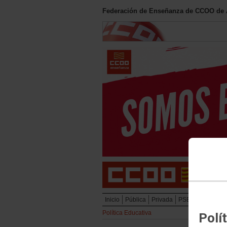
Federación de Enseñanza de CCOO de
Inicio
Pública
Privada
PSEC Personal L
Política Educativa
Polí