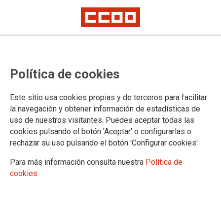
Política de cookies
Este sitio usa cookies propias y de terceros para facilitar
la navegación y obtener información de estadísticas de
uso de nuestros visitantes. Puedes aceptar todas las
Mesa Sectorial 2 julio 2020
cookies pulsando el botón 'Aceptar' o configurarlas o
rechazar su uso pulsando el botón 'Configurar cookies'
Acuerdo estabilización claustros FP
Ruegos presentados por CCOO y propuesta de plan de contingencia
Para más información consulta nuestra
Política de
cookies
02/07/2020.
TEMAS
MESA SECTORIAL