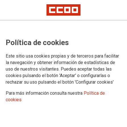
Política de cookies
Este sitio usa cookies propias y de terceros para facilitar
la navegación y obtener información de estadísticas de
uso de nuestros visitantes. Puedes aceptar todas las
Propuesta de tablas salariales
cookies pulsando el botón 'Aceptar' o configurarlas o
CENTROS DE ASISTENCIA Y
rechazar su uso pulsando el botón 'Configurar cookies'
EDUCACIÓN INFANTIL
Para más información consulta nuestra
Política de
cookies
Tras las últimas reuniones mantenidas desde el mes de noviembre, en
las que las organizaciones sindicales hemos venido exigiendo la mejora
de la propuesta retributiva planteada por las patronales en el Servicio
Interconfederal de Mediación y Arbitraje (SIMA), en el día de hoy se ha
presentado una nueva propuesta que pone fin a la negociación.