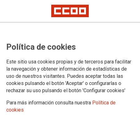
Política de cookies
Este sitio usa cookies propias y de terceros para facilitar
la navegación y obtener información de estadísticas de
uso de nuestros visitantes. Puedes aceptar todas las
CCOO convoca 4 jornadas de
cookies pulsando el botón 'Aceptar' o configurarlas o
huelga en el primer ciclo de
rechazar su uso pulsando el botón 'Configurar cookies'
Educación Infantil
Para más información consulta nuestra
Política de
cookies
19 y 25 de octubre, y 8 y 15 de noviembre
El sindicato muestra su rechazo al bloqueo de la negociación
de un convenio colectivo que mantiene unas retribuciones