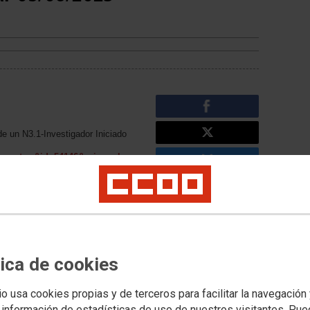
e un N3.1-Investigador Iniciado
n=mostrar&id=54146&origen=buscar
de un N4-Investigador Novel
n=mostrar&id=54147&origen=buscar
tica de cookies
Noticias relacionadas
Boletín Plazas Unizar
io usa cookies propias y de terceros para facilitar la navegación
28/09/2021
 información de estadísticas de uso de nuestros visitantes. Pu