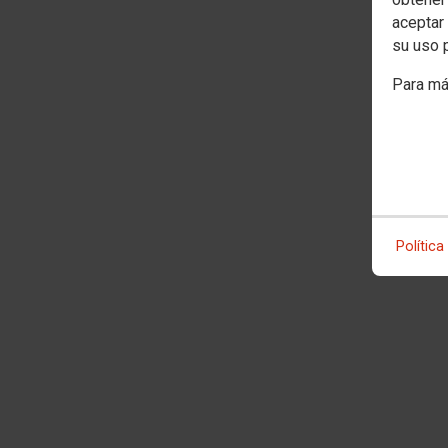
aceptar 
su uso 
Para má
Política