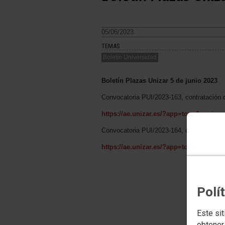
05/06/2023.
TEMAS
Boletín Universidad
Boletín Plazas Unizar 5 de junio 2023
Convocatoria PUI/2023-163, contratación d
https://ae.unizar.es/?app=touz&opcio
Convocatoria PUI/2023-164, contratación 
https://ae.unizar.es/?app=touz&opcio
Polí
Este sit
obtener