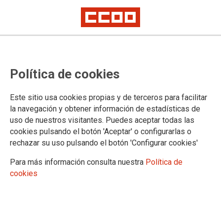
Política de cookies
Este sitio usa cookies propias y de terceros para facilitar
la navegación y obtener información de estadísticas de
uso de nuestros visitantes. Puedes aceptar todas las
La Sección Sindical CCOO de la
cookies pulsando el botón 'Aceptar' o configurarlas o
Universidad de Zaragoza se reúne
rechazar su uso pulsando el botón 'Configurar cookies'
con las demás Secciones
Para más información consulta nuestra
Política de
cookies
Sindicales de la UZ en relación con
el Premio de Jubilación del PAS