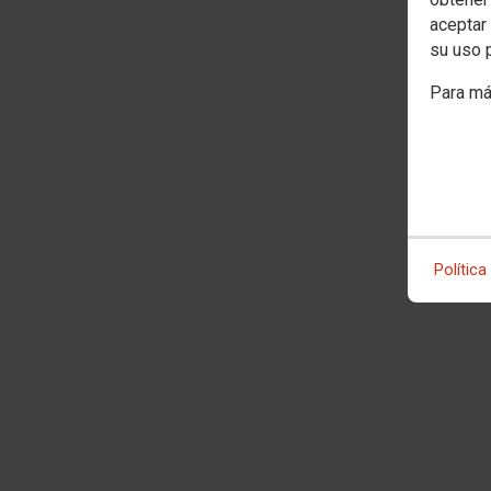
aceptar 
su uso 
Para má
Política