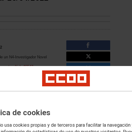
22
de un N4-Investigador Novel
=mostrar&id=46547
e un N3-Investigador Iniciado
=mostrar&id=46548
e un N3-Investigador Iniciado
=mostrar&id=46549
tica de cookies
Noticias relacionadas
Boletín Plazas Unizar
io usa cookies propias y de terceros para facilitar la navegación
28/09/2021
 información de estadísticas de uso de nuestros visitantes. Pu