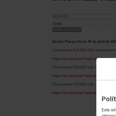
26/04/2022.
TEMAS
Boletín Universidad
Boletín Plazas Unizar 26 de abril de 20
Convocatoria PUI/2022-114, contratación 
https://ae.unizar.es/?app=touz&opcion
Convocatoria PUI/2022-115, contratación d
https://ae.unizar.es/?app=touz&opcion
Convocatoria PUI/2022-116, contratación d
https://ae.unizar.es/?app=touz&opcion
Polí
Este sit
obtener