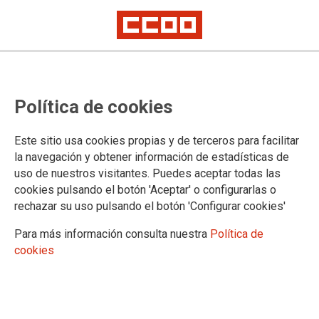
Política de cookies
Este sitio usa cookies propias y de terceros para facilitar
la navegación y obtener información de estadísticas de
uso de nuestros visitantes. Puedes aceptar todas las
CCOO quiere asegurar los
cookies pulsando el botón 'Aceptar' o configurarlas o
incrementos salariales en la
rechazar su uso pulsando el botón 'Configurar cookies'
negociación del XI Convenio
Para más información consulta nuestra
Política de
cookies
Colectivo
Centros de Enseñanza Privada de Régimen General o Enseñanza
Reglada sin ningún nivel concertado o subvencionado