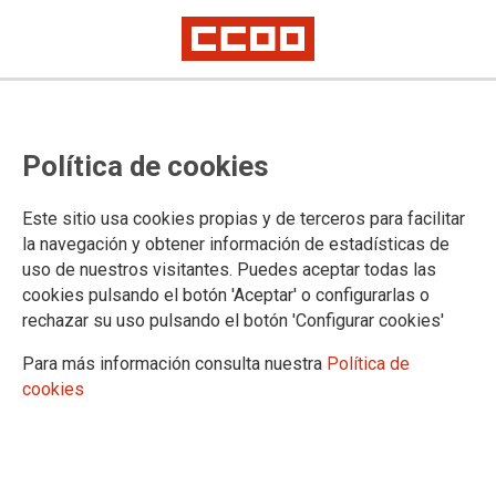
Política de cookies
Este sitio usa cookies propias y de terceros para facilitar
la navegación y obtener información de estadísticas de
uso de nuestros visitantes. Puedes aceptar todas las
Resumen Mesa Sectorial 30 de
cookies pulsando el botón 'Aceptar' o configurarlas o
abril 2020
rechazar su uso pulsando el botón 'Configurar cookies'
Para más información consulta nuestra
Política de
ver ruegos y preguntas presentados por CCOO
cookies
30/04/2020.
TEMAS
MESA SECTORIAL