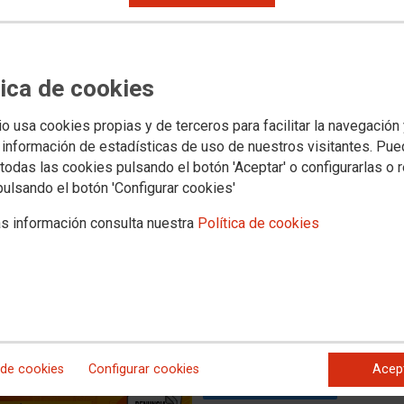
NTE EL JUZGADO AL
E EDUCACIÓN DE ARAGÓN
tica de cookies
FRENTE A LAS ALTAS
 LOS CENTROS EDUCATIVOS
io usa cookies propias y de terceros para facilitar la navegación
 información de estadísticas de uso de nuestros visitantes. Pu
 firme ante la vía judicial tras años de ofensiva sindical y el
todas las cookies pulsando el botón 'Aceptar' o configurarlas o 
ientos de la Inspección de Trabajo por parte de la
pulsando el botón 'Configurar cookies'
la salud de todo el personal de los centros educativos y del
s información consulta nuestra
Política de cookies
 de cookies
Configurar cookies
Acep