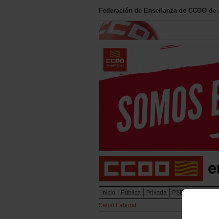
Federación de Enseñanza de CCOO de
Inicio
Pública
Privada
PSEC Personal L
Salud Laboral