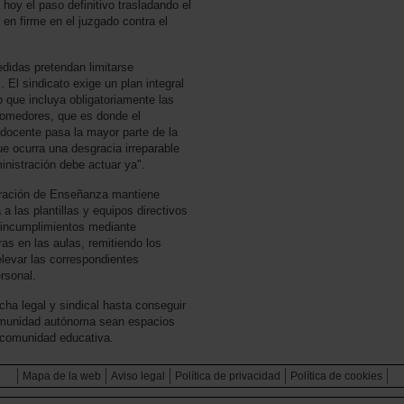
y el paso definitivo trasladando el
a en firme en el juzgado contra el
edidas pretendan limitarse
 El sindicato exige un plan integral
 que incluya obligatoriamente las
 comedores, que es donde el
 docente pasa la mayor parte de la
e ocurra una desgracia irreparable
nistración debe actuar ya".
ederación de Enseñanza mantiene
a las plantillas y equipos directivos
 incumplimientos mediante
as en las aulas, remitiendo los
levar las correspondientes
rsonal.
a legal y sindical hasta conseguir
comunidad autónoma sean espacios
a comunidad educativa.
Mapa de la web
Aviso legal
Política de privacidad
Política de cookies