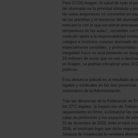
Para CCOO Aragón, la salud de todo el per
del alumnado es la prioridad absoluta y pr
las aulas aragonesas se conviertan en sau
de las plantillas y el bienestar del alumn
mercancía con la que escatimar presupuest
temperatura de las aulas", recuerdan con 
sindicato apela a la responsabilidad instit
colegios e institutos convive alumnado de
especialmente sensibles, y profesionales 
integridad física se está poniendo en rie
19 millones de euros que se van a destinar
en Aragón, se podrían climatizar unas 10.
públicos.
Esta denuncia judicial es el resultado de
legales y sindicales en las tres provincia
sistemático de la Administración:
Tras las denuncias de la Federación de 
los 27°C legales, la Inspección de Trabajo
requerimiento en firme, a climatizar las z
salas de profesores y los espacios de admi
31 de diciembre de 2025. Ante el total inc
2026, el sindicato logró que dicho requerim
Jefatura de Inspección lo remitiera direc