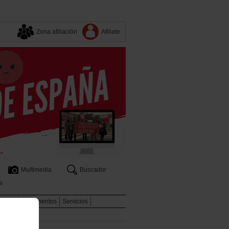
Zona afiliación
Afiliate
Multimedia
Buscador
a
aboral
Documentos
Servicios