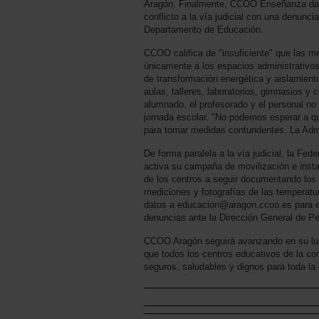
Aragón. Finalmente, CCOO Enseñanza da ho
conflicto a la vía judicial con una denunci
Departamento de Educación.
CCOO califica de "insuficiente" que las m
únicamente a los espacios administrativos.
de transformación energética y aislamiento
aulas, talleres, laboratorios, gimnasios y
alumnado, el profesorado y el personal no
jornada escolar. "No podemos esperar a qu
para tomar medidas contundentes. La Admi
De forma paralela a la vía judicial, la F
activa su campaña de movilización e insta 
de los centros a seguir documentando los
mediciones y fotografías de las temperatur
datos a educacion@aragon.ccoo.es para e
denuncias ante la Dirección General de Pe
CCOO Aragón seguirá avanzando en su luch
que todos los centros educativos de la 
seguros, saludables y dignos para toda l