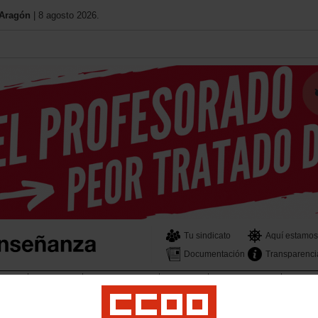
 Aragón
| 8 agosto 2026.
Tu sindicato
Aquí estamos
Documentación
Transparenci
aboral
Universidad
Política Educativa
Formación
Mujer e Igualdad
Salud L