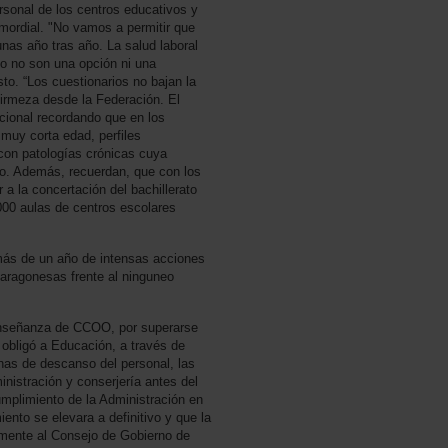
sonal de los centros educativos y
imordial. "No vamos a permitir que
nas año tras año. La salud laboral
ado no son una opción ni una
o. “Los cuestionarios no bajan la
firmeza desde la Federación. El
ucional recordando que en los
 muy corta edad, perfiles
con patologías crónicas cuya
sgo. Además, recuerdan, que con los
 a la concertación del bachillerato
000 aulas de centros escolares
 más de un año de intensas acciones
s aragonesas frente al ninguneo
Enseñanza de CCOO, por superarse
 obligó a Educación, a través de
onas de descanso del personal, las
nistración y conserjería antes del
umplimiento de la Administración en
iento se elevara a definitivo y que la
tamente al Consejo de Gobierno de