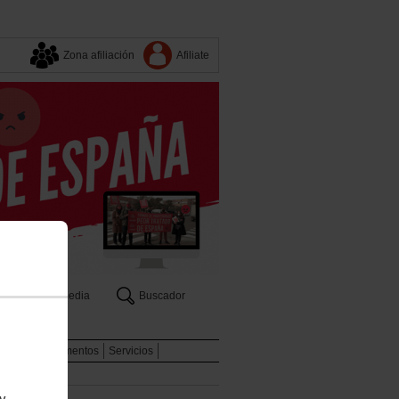
Zona afiliación
Afiliate
Multimedia
Buscador
a
aboral
Documentos
Servicios