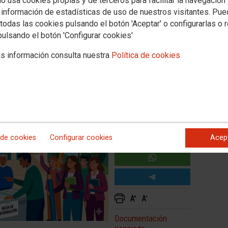
io usa cookies propias y de terceros para facilitar la navegación
 contra la Concertación del
 información de estadísticas de uso de nuestros visitantes. Pu
todas las cookies pulsando el botón 'Aceptar' o configurarlas o 
pulsando el botón 'Configurar cookies'
s información consulta nuestra
Política de cookies
 de cookies
Configurar cookies
Acep
Documentación