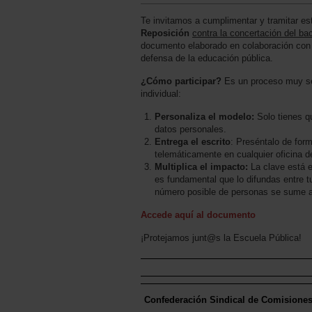
Te invitamos a cumplimentar y tramitar es
Reposición
contra la concertación del ba
documento elaborado en colaboración con 
defensa de la educación pública.
¿Cómo participar?
Es un proceso muy se
individual:
Personaliza el modelo:
Solo tienes q
datos personales.
Entrega el escrito
: Preséntalo de form
telemáticamente en cualquier oficina d
Multiplica el impacto:
La clave está 
es fundamental que lo difundas entre 
número posible de personas se sume a l
Accede aquí al documento
¡Protejamos junt@s la Escuela Pública!
Confederación Sindical de Comisione