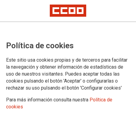
Política de cookies
Este sitio usa cookies propias y de terceros para facilitar
la navegación y obtener información de estadísticas de
uso de nuestros visitantes. Puedes aceptar todas las
Cursos online homologados y
cookies pulsando el botón 'Aceptar' o configurarlas o
gratuitos para afiliación (desde
rechazar su uso pulsando el botón 'Configurar cookies'
septiembre 2026 a febrero de
Para más información consulta nuestra
Política de
cookies
2027)
El plazo de inscripción se abrirá con un mes de antelación al comienzo
del curso (se indica en cada curso la fecha que comienza la inscripción)
Prioridad afiliación y simpatizantes de CCOO Aragón.