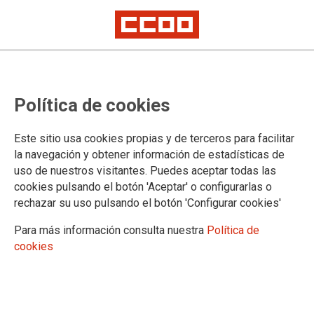
Política de cookies
Este sitio usa cookies propias y de terceros para facilitar
la navegación y obtener información de estadísticas de
uso de nuestros visitantes. Puedes aceptar todas las
Se aprueba el Protocolo de Acoso
cookies pulsando el botón 'Aceptar' o configurarlas o
Laboral en DGA con el voto en
rechazar su uso pulsando el botón 'Configurar cookies'
contra de CCOO
Para más información consulta nuestra
Política de
cookies
Protocolo de Acoso Laboral en la Mesa General de Negociación
10/01/2025
CCOO solicita que se retire el punto del orden del día para su
necesaria negociación y el autoritarismo del DGFP impone