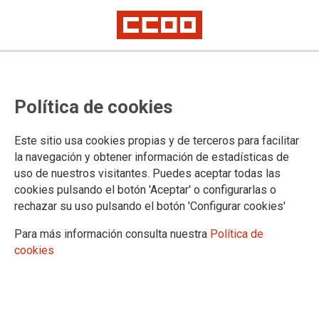
Política de cookies
Este sitio usa cookies propias y de terceros para facilitar
la navegación y obtener información de estadísticas de
uso de nuestros visitantes. Puedes aceptar todas las
TEMA: CONVOCATORIAS
cookies pulsando el botón 'Aceptar' o configurarlas o
rechazar su uso pulsando el botón 'Configurar cookies'
25/11/2024
Para más información consulta nuestra
Política de
Tiempos Escolares
cookies
Convocatoria 2025-2026
ORDEN de la Consejera de
Educación, Cultura y Deporte, por la
que se realiza la convocatoria para la
implantación de Proyectos educativos